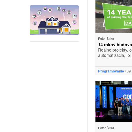
Peter Širka
14 rokov budovan
Reálne projekty, 
automatizácia, IoT
Programovanie
/ 09
Peter Širka