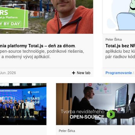
Peter Širka
ia platformy Total.js – deň za dňom
.
Total.js bez 
open-source technológie, podnikové riešenia,
aplikáciu bez kl
 a moderný vývoj aplikácií.
pár riadkov kó
 Jun. 2026
New tab
Programovanie
/
Peter Širka