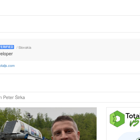
/ Slovakia
VERIFIED
veloper
otaljs.com