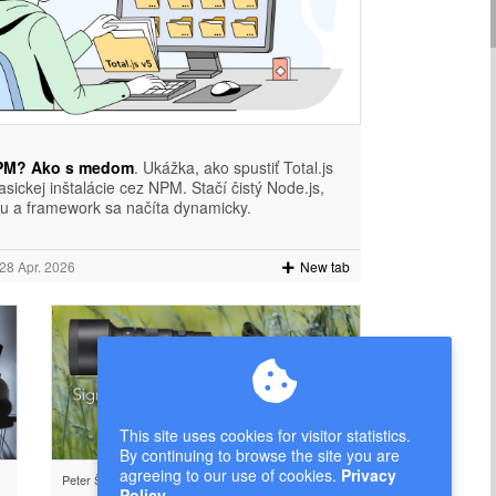
NPM? Ako s medom
. Ukážka, ako spustiť Total.js
asickej inštalácie cez NPM. Stačí čistý Node.js,
du a framework sa načíta dynamicky.
 28 Apr. 2026
New tab
This site uses cookies for visitor statistics.
By continuing to browse the site you are
agreeing to our use of cookies.
Privacy
Peter Širka
Policy