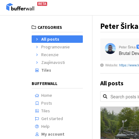
BETA
Peter Širka
CATEGORIES
All posts
Programovanie
Peter Širka
Brutal De
Recenzie
Zaujímavosti
Website:
https://www.t
Tiles
All posts
BUFFERWALL
Home
Posts
Tiles
Get started
Help
My account