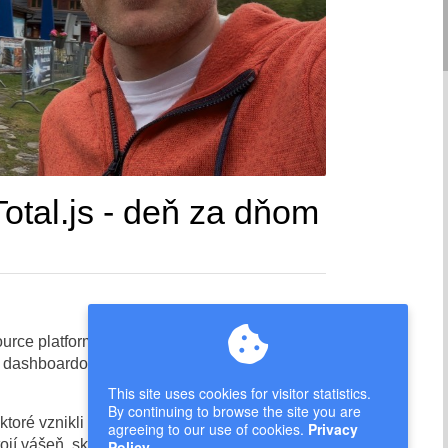
otal.js - deň za dňom
ource platformu využívanú v reálnych
, dashboardoch, interných nástrojoch a
This site uses cookies for visitor statistics.
By continuing to browse the site you are
toré vznikli okolo platformy Total.js počas
agreeing to our use of cookies.
Privacy
ojí vášeň, skúsenosti a dlhodobé odhodlanie
Policy