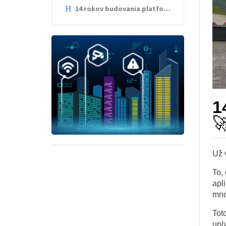
14 rokov budovania platformy Total.js - deň za dňom 🚀
1

Už 
To,
apl
mno
Tot
upl