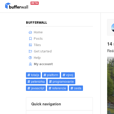
BETA
BUFFERWALL
Home
Posts
14 
Tiles
Reál
Get started
Help
My account
totaljs
platform
vývoj
petersirka
programovanie
javascript
referencie
cesta
Quick navigation