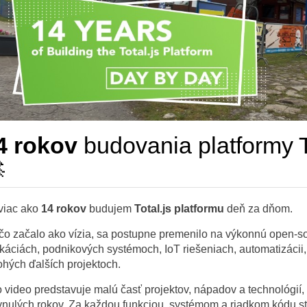
4 rokov
budovania platformy T

viac ako
14 rokov
budujem
Total.js platformu
deň za dňom.
 čo začalo ako vízia, sa postupne premenilo na výkonnú open-s
ikáciách, podnikových systémoch, IoT riešeniach, automatizácii
hých ďalších projektoch.
o video predstavuje malú časť projektov, nápadov a technológií, k
ynulých rokov. Za každou funkciou, systémom a riadkom kódu st